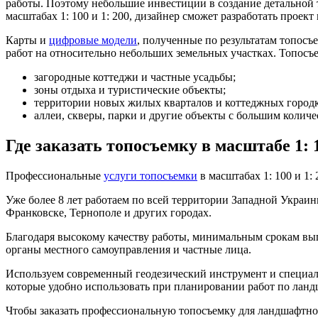
работы. Поэтому небольшие инвестиции в создание детальной 
масштабах 1: 100 и 1: 200, дизайнер сможет разработать проек
Карты и
цифровые модели
, полученные по результатам топос
работ на относительно небольших земельных участках. Топосъе
загородные коттеджи и частные усадьбы;
зоны отдыха и туристические объекты;
территории новых жилых кварталов и коттеджных городк
аллеи, скверы, парки и другие объекты с большим колич
Где заказать топосъемку в масштабе 1: 1
Профессиональные
услуги топосъемки
в масштабах 1: 100 и 1
Уже более 8 лет работаем по всей территории Западной Украин
Франковске, Тернополе и других городах.
Благодаря высокому качеству работы, минимальным срокам вып
органы местного самоуправления и частные лица.
Используем современный геодезический инструмент и специал
которые удобно использовать при планировании работ по лан
Чтобы заказать профессиональную топосъемку для ландшафтного