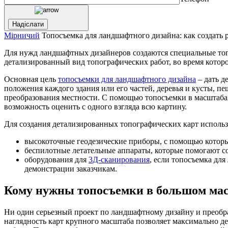
Мірничий
Топосъемка для ландшафтного дизайна: как создать 
Для нужд ландшафтных дизайнеров создаются специальные топо
детализированный вид топографических работ, во время котор
Основная цель
топосъемки для ландшафтного дизайна
– дать д
положения каждого здания или его частей, деревья и кусты, п
преобразования местности. С помощью топосъемки в масштабах 
возможность оценить с одного взгляда всю картину.
Для создания детализированных топографических карт использ
высокоточные геодезические приборы, с помощью которы
беспилотные летательные аппараты, которые помогают с
оборудования для
3Д-сканирования
, если топосъемка дл
демонстрации заказчикам.
Кому нужны топосъемки в большом ма
Ни один серьезный проект по ландшафтному дизайну и преобраз
наглядность карт крупного масштаба позволяет максимально де