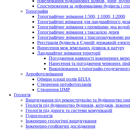
Нівелювання підкранових шляхів, доріг, підло
Спостереження за деформаціями будівель і сп
Топографія
Топографічне знімання 1:500, 1:1000, 1:2000
Топографічні знімання для ландшафтного диза
Топографічне знімання з промірами дна водо
Топографічне знімання з таксацією дерев
Топографічне знімання з трасопошуковими р
Реєстрація будівель в Єдиній державній електр
Винесення меж земельних ділянок в натуру
Ландшафтне знімання території
Погодження наявності інженерних мер
Нанесення та погодження червоних ліні
Викопіювання з топографо-геодезичног
Аерофотознімання
Обміри площі полів БПЛА
Створення ортофотопланів
Створення ЦМР
Геологія
Вишукування під реконструкцію та будівництво ци
Геологія під будівництво будинків, котеджів, інжен
Геологія під дороги та системи комунікацій
Гідрогеологія
Інженерно геологічні вишукування
Інженерно-геофізичні дослідження