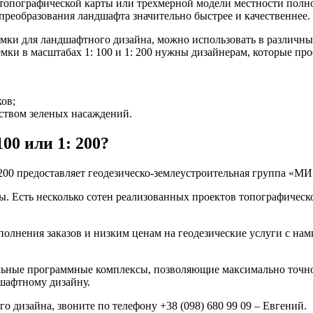
топографической карты или трехмерной модели местности полно
т преобразования ландшафта значительно быстрее и качественнее.
ъемки для ландшафтного дизайна, можно использовать в различн
мки в масштабах 1: 100 и 1: 200 нужны дизайнерам, которые пр
ов;
еством зеленых насаждений.
00 или 1: 200?
: 200 предоставляет геодезическо-землеустроительная группа 
ы. Есть несколько сотен реализованных проектов топографическ
олнения заказов и низким ценам на геодезические услуги с на
ьные программные комплексы, позволяющие максимально точно 
дшафтному дизайну.
 дизайна, звоните по телефону +38 (098) 680 99 09 – Евгений.