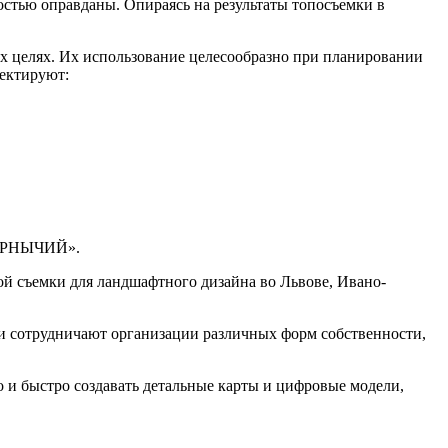
стью оправданы. Опираясь на результаты топосъемки в
ых целях. Их использование целесообразно при планировании
оектируют:
«МИРНЫЧИЙ».
ой съемки для ландшафтного дизайна во Львове, Ивано-
ми сотрудничают организации различных форм собственности,
и быстро создавать детальные карты и цифровые модели,