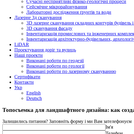
Сучасні несприятливі фізико-геологічні процеси
Сейсмічне мікрорайонування
Лабораторні дослідження ґрунтів та води
Лазерне 3д сканування
3D лазерне сканування складних контурів будівель і
3D сканування фасаду
Інвентаризація промислових та інженерних комплек
Інвентаризація архітектурно-будівельних, археологі
LiDAR
Проектування доріг та вулиць
Наші проекти
Виконані роботи по геодезії
Виконані роботи по геології
Виконані роботи по лазерному скануванню
Сертифікати
Контакти
Укр
English
Deutsch
Топосъемка для ландшафтного дизайна: как созда
Залишились питання?
Заповніть форму і ми Вам зателефонуєм
Ім'я
Телефон