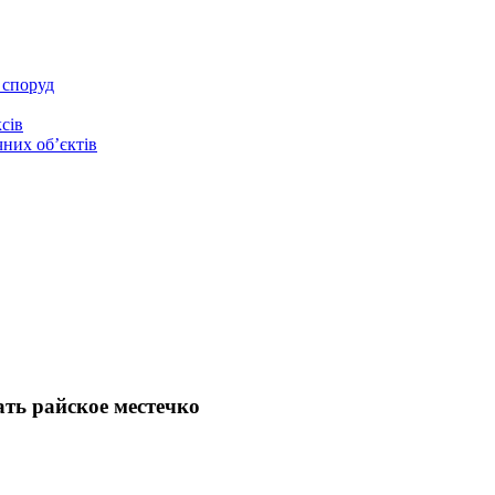
 споруд
сів
чних об’єктів
ть райское местечко