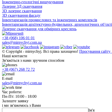
Інженерно-геологічні вишукування
Лазерне 3Д сканування
3D лазерне сканування
3D сканування фасаду
Інвентаризація промислових та інженерних комплексів
Інвентаризація архітектурно-будівельних, археологічних об’єкт
Лазерне сканування для обмірних креслень
+38 (068) 106 01 01
sales@mirnychyj.com.ua
© Copyright - mirnychyj. Всі права захищено!
Просування сайту
Наші контакти
Зв'яжіться з нами зручним способом
+38 (067) 268 72 72
E-mail
sales@mirnychyj.com.ua
Час роботи:
Пн-Пт: 10:00 - 18:00
Залиште заявку
і ми зв'яжемось з Вами
Ім'я