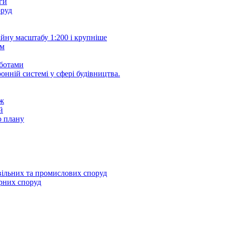
ги
оруд
йну масштабу 1:200 і крупніше
йм
оботами
онній системі у сфері будівництва.
еж
й
о плану
вільних та промислових споруд
ерних споруд