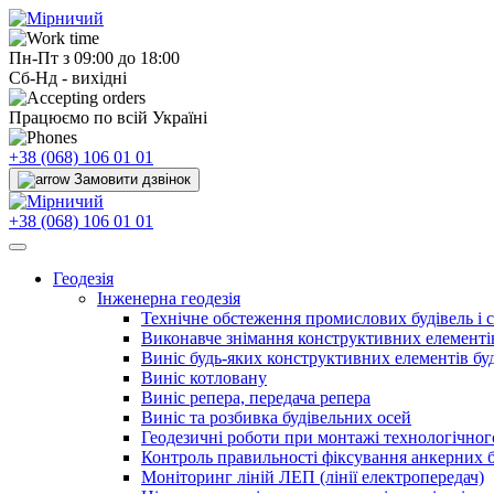
Пн-Пт з 09:00 до 18:00
Сб-Нд - вихідні
Працюємо по всій Україні
+38 (068) 106 01 01
Замовити дзвінок
+38 (068) 106 01 01
Геодезія
Інженерна геодезія
Технічне обстеження промислових будівель і 
Виконавче знімання конструктивних елементів
Виніс будь-яких конструктивних елементів буд
Виніс котловану
Виніс репера, передача репера
Виніс та розбивка будівельних осей
Геодезичні роботи при монтажі технологічно
Контроль правильності фіксування анкерних б
Моніторинг ліній ЛЕП (лінії електропередач)