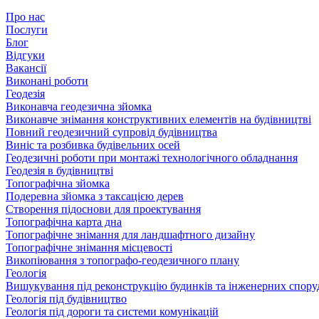
Про нас
Послуги
Блог
Відгуки
Вакансії
Виконані роботи
Геодезія
Виконавча геодезична зйомка
Виконавче знімання конструктивних елементів на будівництві
Повний геодезичний супровід будівництва
Виніс та розбивка будівельних осей
Геодезичні роботи при монтажі технологічного обладнання
Геодезія в будівництві
Топографічна зйомка
Подеревна зйомка з таксацією дерев
Створення підоснови для проектування
Топографічна карта дна
Топографічне знімання для ландшафтного дизайну
Топографічне знімання місцевості
Викопіювання з топографо-геодезичного плану
Геологія
Вишукування під реконструкцію будинків та інженерних спору
Геологія під будівництво
Геологія під дороги та системи комунікацій