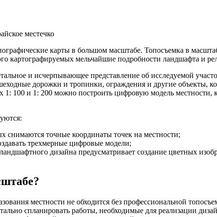
райское местечко
графические карты в большом масштабе. Топосъемка в масштабах
ого картографируемых мельчайшие подробности ландшафта и рел
етальное и исчерпывающее представление об исследуемой участо
ешеходные дорожки и тропинки, ограждения и другие объекты, к
1: 100 и 1: 200 можно построить цифровую модель местности, ко
уются:
х снимаются точные координаты точек на местности;
оздавать трехмерные цифровые модели;
я ландшафтного дизайна предусматривает создание цветных из
сштабе?
ования местности не обходится без профессиональной топосъемк
тально спланировать работы, необходимые для реализации дизай