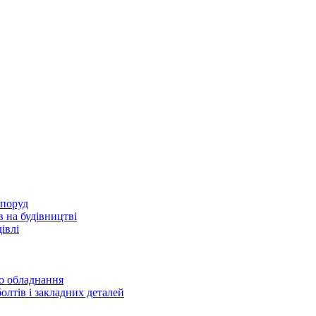
споруд
 на будівництві
івлі
го обладнання
олтів і закладних деталей