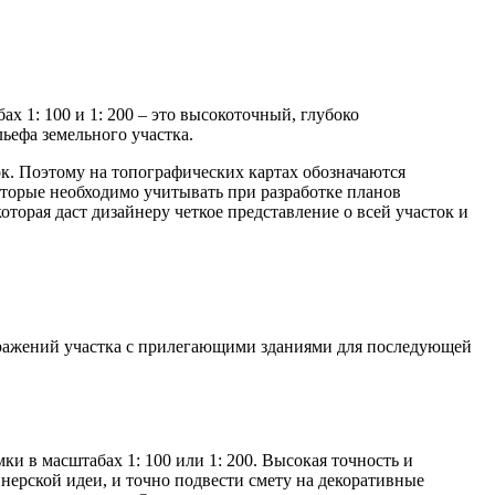
 1: 100 и 1: 200 – это высокоточный, глубоко
ьефа земельного участка.
к. Поэтому на топографических картах обозначаются
оторые необходимо учитывать при разработке планов
торая даст дизайнеру четкое представление о всей участок и
ображений участка с прилегающими зданиями для последующей
и в масштабах 1: 100 или 1: 200. Высокая точность и
нерской идеи, и точно подвести смету на декоративные