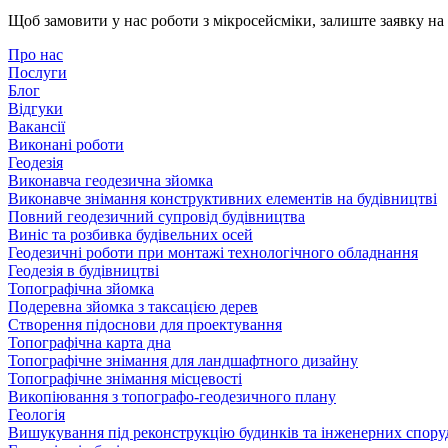
Щоб замовити у нас роботи з мікросейсміки, залиште заявку на
Про нас
Послуги
Блог
Відгуки
Вакансії
Виконані роботи
Геодезія
Виконавча геодезична зйомка
Виконавче знімання конструктивних елементів на будівництві
Повний геодезичний супровід будівництва
Виніс та розбивка будівельних осей
Геодезичні роботи при монтажі технологічного обладнання
Геодезія в будівництві
Топографічна зйомка
Подеревна зйомка з таксацією дерев
Створення підоснови для проектування
Топографічна карта дна
Топографічне знімання для ландшафтного дизайну
Топографічне знімання місцевості
Викопіювання з топографо-геодезичного плану
Геологія
Вишукування під реконструкцію будинків та інженерних спору