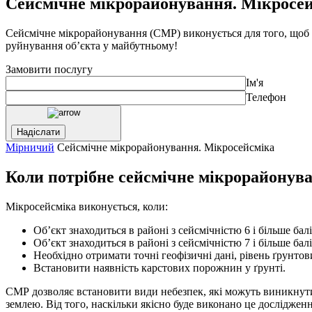
Сейсмічне мікрорайонування. Мікросе
Сейсмічне мікрорайонування (СМР) виконується для того, щоб в
руйнування об’єкта у майбутньому!
Замовити послугу
Ім'я
Телефон
Мірничий
Сейсмічне мікрорайонування. Мікросейсміка
Коли потрібне сейсмічне мікрорайонув
Мікросейсміка виконується, коли:
Об’єкт знаходиться в районі з сейсмічністю 6 і більше бал
Об’єкт знаходиться в районі з сейсмічністю 7 і більше балі
Необхідно отримати точні геофізичні дані, рівень ґрунтов
Встановити наявність карстових порожнин у ґрунті.
СМР дозволяє встановити види небезпек, які можуть виникнути 
землею. Від того, наскільки якісно буде виконано це дослідженн