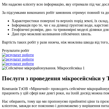
Ми надаємо клієнту всю інформацію, яку отримали під час дос
За підсумками виконаних робіт замовник отримує повний та дост
Характеристики поверхні та верхніх порід землі, їх склад,
Інформація про те, чи є на ділянці ґрунтові води, карсто
Геофізичні розміри, дво- та тривимірні моделі ділянки для
Дані про можливі коливання сейсмічних хвиль.
Вартість таких робіт у рази нижча, ніж можлива шкода від того,
Результати робіт
Послуги з проведення мікросейсміки у
Компанія ТзОВ «Мірничий» проводить сейсмічне мікрорайонува
працюють у цій сфері вже довгі роки, на їхній досвід можна по
Нас обирають, тому що ми пропонуємо прийнятні ціни та прозо
клієнтом, завжди все пояснимо і допоможемо у вирішення пита