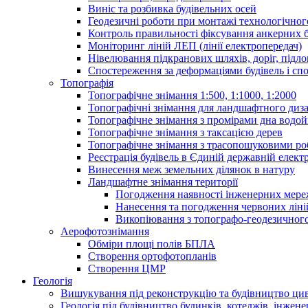
Виніс та розбивка будівельних осей
Геодезичні роботи при монтажі технологічно
Контроль правильності фіксування анкерних б
Моніторинг ліній ЛЕП (лінії електропередач)
Нівелювання підкранових шляхів, доріг, підло
Спостереження за деформаціями будівель і сп
Топографія
Топографічне знімання 1:500, 1:1000, 1:2000
Топографічні знімання для ландшафтного диза
Топографічне знімання з промірами дна водо
Топографічне знімання з таксацією дерев
Топографічне знімання з трасопошуковими р
Реєстрація будівель в Єдиній державній електр
Винесення меж земельних ділянок в натуру
Ландшафтне знімання території
Погодження наявності інженерних мер
Нанесення та погодження червоних ліні
Викопіювання з топографо-геодезичног
Аерофотознімання
Обміри площі полів БПЛА
Створення ортофотопланів
Створення ЦМР
Геологія
Вишукування під реконструкцію та будівництво ци
Геологія під будівництво будинків, котеджів, інжен