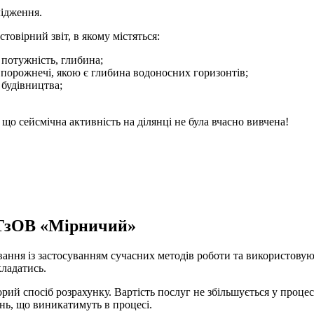
лідження.
овірний звіт, в якому містяться:
 потужність, глибина;
ві порожнечі, якою є глибина водоносних горизонтів;
 будівництва;
 що сейсмічна активність на ділянці не була вчасно вивчена!
 ТзОВ «Мірничий»
ння із застосуванням сучасних методів роботи та використовую
кладатись.
рий спосіб розрахунку. Вартість послуг не збільшується у проц
нь, що виникатимуть в процесі.