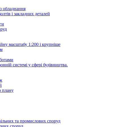
го обладнання
олтів і закладних деталей
ги
оруд
йну масштабу 1:200 і крупніше
йм
оботами
онній системі у сфері будівництва.
еж
й
о плану
вільних та промислових споруд
ерних споруд