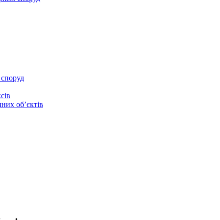
 споруд
сів
чних об’єктів