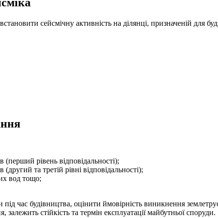
йсміка
становити сейсмічну активність на ділянці, призначеній для бу
ання
ів (перший рівень відповідальності);
в (другий та третій рівні відповідальності);
их вод тощо;
під час будівництва, оцінити ймовірність виникнення землетрусі
я, залежить стійкість та термін експлуатації майбутньої споруди.