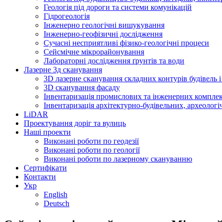
Геологія під дороги та системи комунікацій
Гідрогеологія
Інженерно геологічні вишукування
Інженерно-геофізичні дослідження
Сучасні несприятливі фізико-геологічні процеси
Сейсмічне мікрорайонування
Лабораторні дослідження ґрунтів та води
Лазерне 3д сканування
3D лазерне сканування складних контурів будівель і
3D сканування фасаду
Інвентаризація промислових та інженерних комплек
Інвентаризація архітектурно-будівельних, археологі
LiDAR
Проектування доріг та вулиць
Наші проекти
Виконані роботи по геодезії
Виконані роботи по геології
Виконані роботи по лазерному скануванню
Сертифікати
Контакти
Укр
English
Deutsch