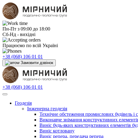
Пн-Пт з 09:00 до 18:00
Сб-Нд - вихідні
Працюємо по всій Україні
+38 (068) 106 01 01
Замовити дзвінок
+38 (068) 106 01 01
Геодезія
Інженерна геодезія
Технічне обстеження промислових будівель і 
Виконавче знімання конструктивних елементів
Виніс будь-яких конструктивних елементів буд
Виніс котловану
Виніс репера, передача репера