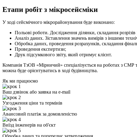
Етапи робіт з мікросейсміки
У ході сейсмічного мікрорайонування буде виконано:
Польові роботи. Дослідження ділянки, складання розрізів
Аналіз даних. Зіставлення значень вимірів з іншими тех
Обробка даних, проведення розрахунків, складання фіналь
Проведення експертизи;
Друк підсумкового звіту, який отримує клієнт.
Компанія ТзОВ «Мірничий» спеціалізується на роботах з СМР та
можна буде орієнтуватись в ході будівництва.
Як ми працюємо
Ваш дзвінок або заявка на e-mail
Узгодження ціни та термінів
Авансовий платіж за домовленістю
Виїзд інженерів на об'єкт
Обробка даних та попереднє затвердження