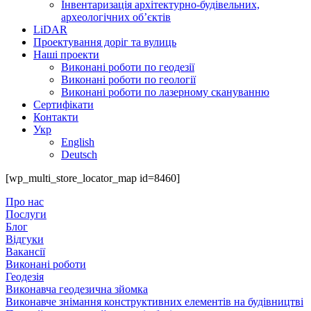
Інвентаризація архітектурно-будівельних,
археологічних об’єктів
LiDAR
Проектування доріг та вулиць
Наші проекти
Виконані роботи по геодезії
Виконані роботи по геології
Виконані роботи по лазерному скануванню
Сертифікати
Контакти
Укр
English
Deutsch
[wp_multi_store_locator_map id=8460]
Про нас
Послуги
Блог
Відгуки
Вакансії
Виконані роботи
Геодезія
Виконавча геодезична зйомка
Виконавче знімання конструктивних елементів на будівництві