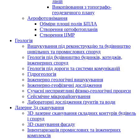
ліній
Викопіювання з топографо-
геодезичного плану
Аерофотознімання
Обміри площі полів БПЛА
Створення ортофотопланів
Створення ЦМР
Геологія
Вишукування під реконструкцію та будівництво
цивільних та промислових споруд
Геологія під будівництво будинків, котеджів,
інженерних споруд
Геологія під дороги та системи комунікацій
Гідрогеологія
Інженерно геологічні вишукування
Інженерно-геофізичні дослідження
Сучасні несприятливі фізико-геологічні процеси
Сейсмічне мікрорайонування
Лабораторні дослідження ґрунтів та води
Лазерне 3д сканування
3D лазерне сканування складних контурів будівель
і споруд
3D сканування фасаду
Інвентаризація промислових та інженерних
комплексів