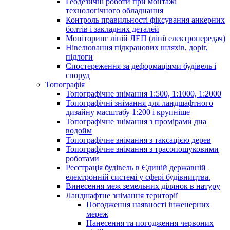
Геодезичні роботи при монтажі
технологічного обладнання
Контроль правильності фіксування анкерних
болтів і закладних деталей
Моніторинг ліній ЛЕП (лінії електропередач)
Нівелювання підкранових шляхів, доріг,
підлоги
Спостереження за деформаціями будівель і
споруд
Топографія
Топографічне знімання 1:500, 1:1000, 1:2000
Топографічні знімання для ландшафтного
дизайну масштабу 1:200 і крупніше
Топографічне знімання з промірами дна
водойм
Топографічне знімання з таксацією дерев
Топографічне знімання з трасопошуковими
роботами
Реєстрація будівель в Єдиній державній
електронній системі у сфері будівництва.
Винесення меж земельних ділянок в натуру
Ландшафтне знімання території
Погодження наявності інженерних
мереж
Нанесення та погодження червоних