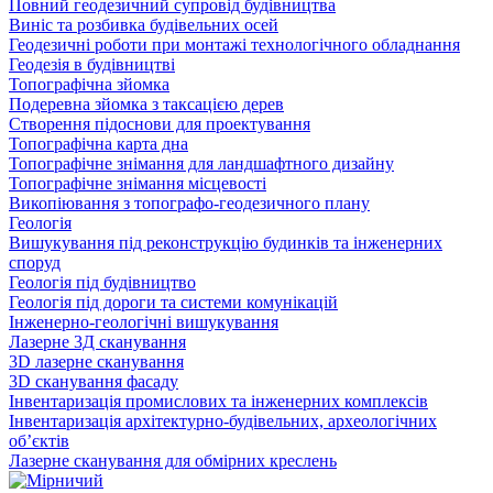
Повний геодезичний супровід будівництва
Виніс та розбивка будівельних осей
Геодезичні роботи при монтажі технологічного обладнання
Геодезія в будівництві
Топографічна зйомка
Подеревна зйомка з таксацією дерев
Створення підоснови для проектування
Топографічна карта дна
Топографічне знімання для ландшафтного дизайну
Топографічне знімання місцевості
Викопіювання з топографо-геодезичного плану
Геологія
Вишукування під реконструкцію будинків та інженерних
споруд
Геологія під будівництво
Геологія під дороги та системи комунікацій
Інженерно-геологічні вишукування
Лазерне 3Д сканування
3D лазерне сканування
3D сканування фасаду
Інвентаризація промислових та інженерних комплексів
Інвентаризація архітектурно-будівельних, археологічних
об’єктів
Лазерне сканування для обмірних креслень