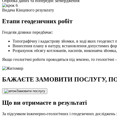
Обробка даних та попереднє затвердження
Видача Кінцевого результату
Етапи геодезичних робіт
Геодезія ділянки передбачає:
Топографічну і кадастрову зйомки, в ході яких геодезист 
Винесення плану в натуру, встановлення допустимих форм
Розрахунок обсягу котлованів, насипів, виконавча зйомка
Якщо геологічні роботи проводяться під землею, то геологічні –
БАЖАЄТЕ ЗАМОВИТИ ПОСЛУГУ, ПО
Замовити послугу
Що ви отримаєте в результаті
За підсумком інженерно-геологічних і геодезичних досліджень