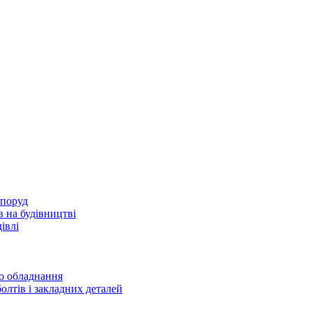
споруд
 на будівництві
івлі
го обладнання
олтів і закладних деталей