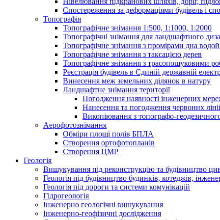
Нівелювання підкранових шляхів, доріг, підло
Спостереження за деформаціями будівель і сп
Топографія
Топографічне знімання 1:500, 1:1000, 1:2000
Топографічні знімання для ландшафтного диза
Топографічне знімання з промірами дна водо
Топографічне знімання з таксацією дерев
Топографічне знімання з трасопошуковими р
Реєстрація будівель в Єдиній державній електр
Винесення меж земельних ділянок в натуру
Ландшафтне знімання території
Погодження наявності інженерних мер
Нанесення та погодження червоних ліні
Викопіювання з топографо-геодезичног
Аерофотознімання
Обміри площі полів БПЛА
Створення ортофотопланів
Створення ЦМР
Геологія
Вишукування під реконструкцію та будівництво ци
Геологія під будівництво будинків, котеджів, інжен
Геологія під дороги та системи комунікацій
Гідрогеологія
Інженерно геологічні вишукування
Інженерно-геофізичні дослідження