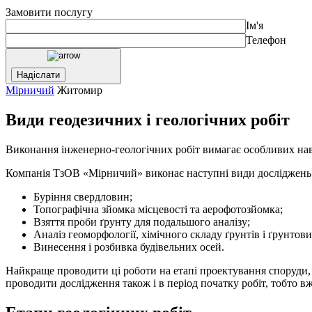
Замовити послугу
Ім'я
Телефон
Мірничий
Житомир
Види геодезичних і геологічних робіт
Виконання інженерно-геологічних робіт вимагає особливих нави
Компанія ТзОВ «Мірничий» виконає наступні види досліджень
Буріння свердловин;
Топографічна зйомка місцевості та аерофотозйомка;
Взяття проби ґрунту для подальшого аналізу;
Аналіз геоморфології, хімічного складу ґрунтів і ґрунтови
Винесення і розбивка будівельних осей.
Найкраще проводити ці роботи на етапі проектування споруди,
проводити дослідження також і в період початку робіт, тобто вж