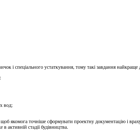
чок і спеціального устаткування, тому такі завдання найкраще 
:
х вод;
 щоб якомога точніше сформувати проектну документацію і враху
е в активній стадії будівництва.