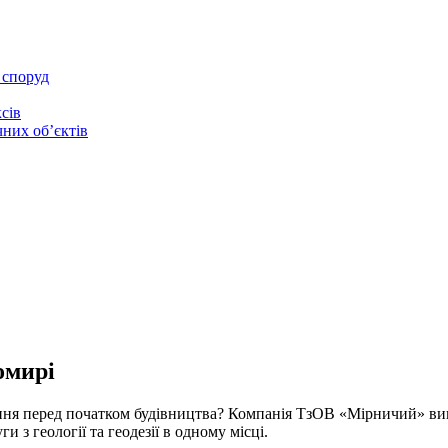
 споруд
сів
чних об’єктів
омирі
ення перед початком будівництва? Компанія ТзОВ «Мірничий» вик
и з геології та геодезії в одному місці.