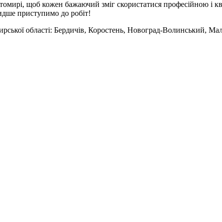
итомирі, щоб кожен бажаючий зміг скористатися професійною і 
видше приступимо до робіт!
томирської області: Бердичів, Коростень, Новоград-Волинський, М