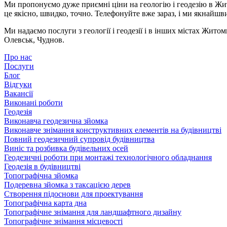
Ми пропонуємо дуже приємні ціни на геологію і геодезію в Ж
це якісно, ​​швидко, точно. Телефонуйте вже зараз, і ми якнайш
Ми надаємо послуги з геології і геодезії і в інших містах Жи
Олевськ, Чуднов.
Про нас
Послуги
Блог
Відгуки
Вакансії
Виконані роботи
Геодезія
Виконавча геодезична зйомка
Виконавче знімання конструктивних елементів на будівництві
Повний геодезичний супровід будівництва
Виніс та розбивка будівельних осей
Геодезичні роботи при монтажі технологічного обладнання
Геодезія в будівництві
Топографічна зйомка
Подеревна зйомка з таксацією дерев
Створення підоснови для проектування
Топографічна карта дна
Топографічне знімання для ландшафтного дизайну
Топографічне знімання місцевості