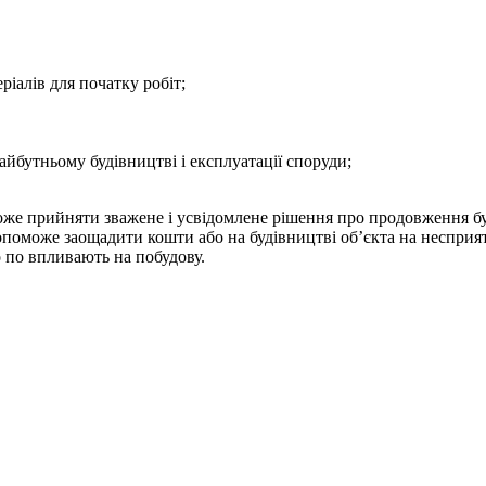
ріалів для початку робіт;
йбутньому будівництві і експлуатації споруди;
може прийняти зважене і усвідомлене рішення про продовження бу
 допоможе заощадити кошти або на будівництві об’єкта на несприя
о по впливають на побудову.