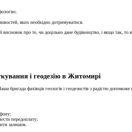
фологію;
ливостей, яких необхідно дотримуватися.
висновок про те, чи доцільно дане будівництво, і якщо так, то 
кування і геодезію в Житомирі
а бригада фахівців геологів і геодезистів з радістю допоможе в
ефону;
нести передоплату;
тити залишок.