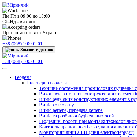
Пн-Пт з 09:00 до 18:00
Сб-Нд - вихідні
Працюємо по всій Україні
+38 (068) 106 01 01
Замовити дзвінок
+38 (068) 106 01 01
Геодезія
Інженерна геодезія
Технічне обстеження промислових будівель і 
Виконавче знімання конструктивних елементів
Виніс будь-яких конструктивних елементів буд
Виніс котловану
Виніс репера, передача репера
Виніс та розбивка будівельних осей
Геодезичні роботи при монтажі технологічно
Контроль правильності фіксування анкерних б
Моніторинг ліній ЛЕП (лінії електропередач)