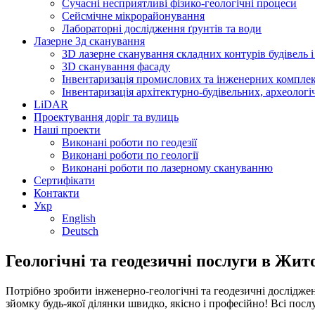
Сучасні несприятливі фізико-геологічні процеси
Сейсмічне мікрорайонування
Лабораторні дослідження ґрунтів та води
Лазерне 3д сканування
3D лазерне сканування складних контурів будівель і
3D сканування фасаду
Інвентаризація промислових та інженерних комплек
Інвентаризація архітектурно-будівельних, археологі
LiDAR
Проектування доріг та вулиць
Наші проекти
Виконані роботи по геодезії
Виконані роботи по геології
Виконані роботи по лазерному скануванню
Сертифікати
Контакти
Укр
English
Deutsch
Геологічні та геодезичні послуги в Жит
Потрібно зробити інженерно-геологічні та геодезичні дослідж
зйомку будь-якої ділянки швидко, якісно і професійно! Всі послуг