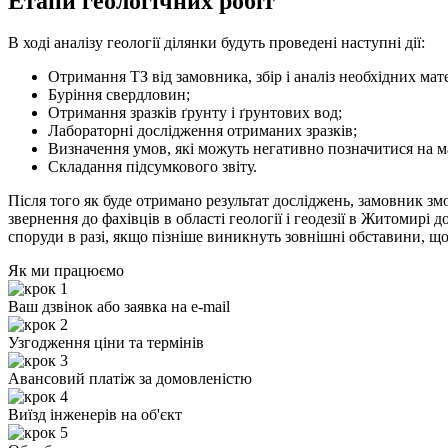
Етапи геологічних робіт
В ході аналізу геології ділянки будуть проведені наступні дії:
Отримання ТЗ від замовника, збір і аналіз необхідних мате
Буріння свердловин;
Отримання зразків ґрунту і ґрунтових вод;
Лабораторні дослідження отриманих зразків;
Визначення умов, які можуть негативно позначитися на ма
Складання підсумкового звіту.
Після того як буде отримано результат досліджень, замовник з
звернення до фахівців в області геології і геодезії в Житомирі
споруди в разі, якщо пізніше виникнуть зовнішні обставини, щ
Як ми працюємо
Ваш дзвінок або заявка на e-mail
Узгодження ціни та термінів
Авансовий платіж за домовленістю
Виїзд інженерів на об'єкт