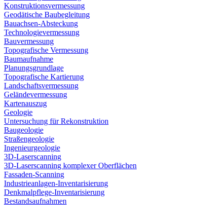
Konstruktionsvermessung
Geodätische Baubegleitung
Bauachsen-Absteckung
Technologievermessung
Bauvermessung
Topografische Vermessung
Baumaufnahme
Planungsgrundlage
Topografische Kartierung
Landschaftsvermessung
Geländevermessung
Kartenauszug
Geologie
Untersuchung für Rekonstruktion
Baugeologie
Straßengeologie
Ingenieurgeologie
3D-Laserscanning
3D-Laserscanning komplexer Oberflächen
Fassaden-Scanning
Industrieanlagen-Inventarisierung
Denkmalpflege-Inventarisierung
Bestandsaufnahmen