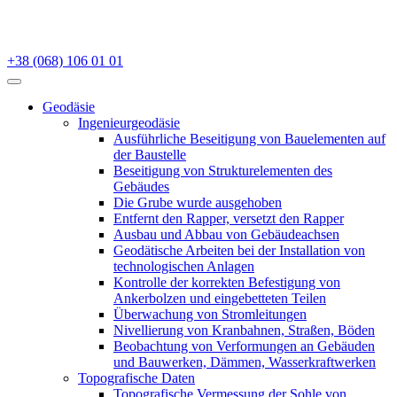
+38 (068) 106 01 01
Geodäsie
Ingenieurgeodäsie
Ausführliche Beseitigung von Bauelementen auf
der Baustelle
Beseitigung von Strukturelementen des
Gebäudes
Die Grube wurde ausgehoben
Entfernt den Rapper, versetzt den Rapper
Ausbau und Abbau von Gebäudeachsen
Geodätische Arbeiten bei der Installation von
technologischen Anlagen
Kontrolle der korrekten Befestigung von
Ankerbolzen und eingebetteten Teilen
Überwachung von Stromleitungen
Nivellierung von Kranbahnen, Straßen, Böden
Beobachtung von Verformungen an Gebäuden
und Bauwerken, Dämmen, Wasserkraftwerken
Topografische Daten
Topografische Vermessung der Sohle von