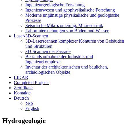
Ingenieurgeologische Forschung
Ingenieurwesen und geophysikalische Forschung
Moderne ungünstige physikalische und geologische
Prozesse
Seismische Mikrozonierung. Mikroseismik
Laboruntersuchungen von Böden und Wasser
Laser-3D-Scannen
3D-Laserscannen komplexer Konturen von Gebäuden
und Strukturen
3D-Scannen der Fassade
Bestandsaufnahme der Industrie- und
Ingenieurkomplexe
Inventar der architektonischen und baulichen,
archäologischen Objekte
LIDAR
Completed Projects
Zertifikate
Kontakte
Deutsch
Укр
English
Hydrogeologie