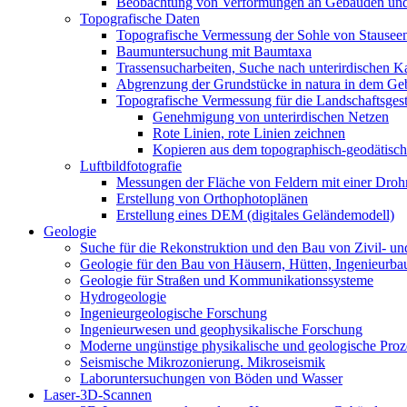
Beobachtung von Verformungen an Gebäuden un
Topografische Daten
Topografische Vermessung der Sohle von Stausee
Baumuntersuchung mit Baumtaxa
Trassensucharbeiten, Suche nach unterirdischen K
Abgrenzung der Grundstücke in natura in dem Geb
Topografische Vermessung für die Landschaftsgest
Genehmigung von unterirdischen Netzen
Rote Linien, rote Linien zeichnen
Kopieren aus dem topographisch-geodätisch
Luftbildfotografie
Messungen der Fläche von Feldern mit einer Droh
Erstellung von Orthophotoplänen
Erstellung eines DEM (digitales Geländemodell)
Geologie
Suche für die Rekonstruktion und den Bau von Zivil- un
Geologie für den Bau von Häusern, Hütten, Ingenieurb
Geologie für Straßen und Kommunikationssysteme
Hydrogeologie
Ingenieurgeologische Forschung
Ingenieurwesen und geophysikalische Forschung
Moderne ungünstige physikalische und geologische Proz
Seismische Mikrozonierung. Mikroseismik
Laboruntersuchungen von Böden und Wasser
Laser-3D-Scannen