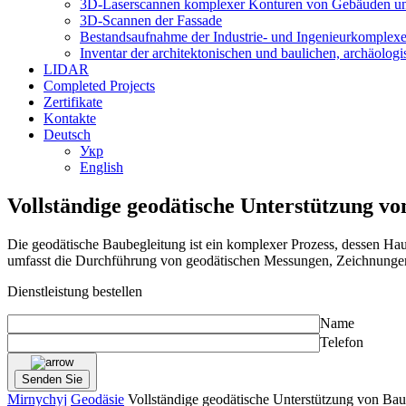
3D-Laserscannen komplexer Konturen von Gebäuden un
3D-Scannen der Fassade
Bestandsaufnahme der Industrie- und Ingenieurkomplex
Inventar der architektonischen und baulichen, archäolog
LIDAR
Completed Projects
Zertifikate
Kontakte
Deutsch
Укр
English
Vollständige geodätische Unterstützung v
Die geodätische Baubegleitung ist ein komplexer Prozess, dessen Hau
umfasst die Durchführung von geodätischen Messungen, Zeichnungen
Dienstleistung bestellen
Name
Telefon
Mirnychyj
Geodäsie
Vollständige geodätische Unterstützung von Ba