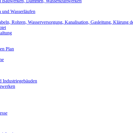
d Bauwerken, Dämmen, Wasserkraftwerken
n und Wasserläufen
abeln, Rohren, Wasserversorgung, Kanalisation, Gasleitung, Klärung d
iet
altung
en Plan
ne
d Industriegebäuden
auwerken
esse