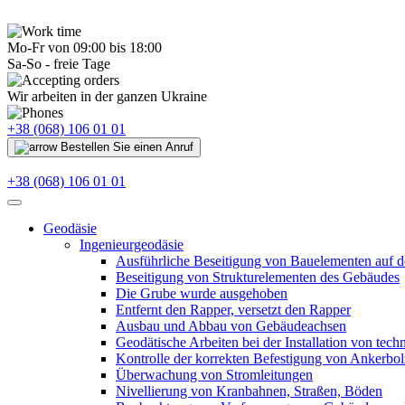
Mo-Fr von 09:00 bis 18:00
Sa-So - freie Tage
Wir arbeiten in der ganzen Ukraine
+38 (068) 106 01 01
Bestellen Sie einen Anruf
+38 (068) 106 01 01
Geodäsie
Ingenieurgeodäsie
Ausführliche Beseitigung von Bauelementen auf de
Beseitigung von Strukturelementen des Gebäudes
Die Grube wurde ausgehoben
Entfernt den Rapper, versetzt den Rapper
Ausbau und Abbau von Gebäudeachsen
Geodätische Arbeiten bei der Installation von tec
Kontrolle der korrekten Befestigung von Ankerbol
Überwachung von Stromleitungen
Nivellierung von Kranbahnen, Straßen, Böden