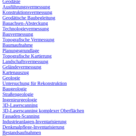
Geodäsie
Ausführungsvermessung
Konstruktionsvermessung
Geodätische Baubegleitung
Bauachsen-Absteckung
Technologievermessung
Bauvermessung
Topografische Vermessung
Baumaufnahme
Planungsgrundlage
Topografische Kartierung
Landschaftsvermessung
Geländevermessung
Kartenauszug
Geologie
Untersuchung für Rekonstruktion
Baugeologie
Straßengeologie
Ingenieurgeologie
3D-Laserscanning
3D-Laserscanning komplexer Oberflächen
Fassaden-Scanning
Industrieanlagen-Inventarisierung
Denkmalpflege-Inventarisierung
Bestandsaufnahmen