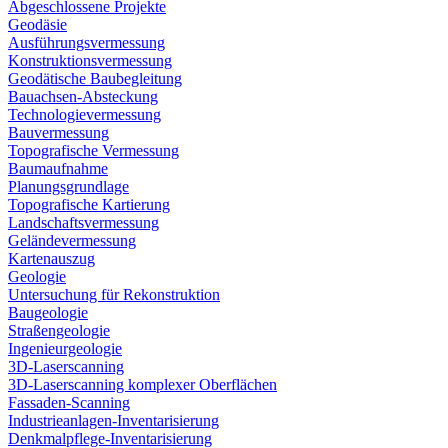
Abgeschlossene Projekte
Geodäsie
Ausführungsvermessung
Konstruktionsvermessung
Geodätische Baubegleitung
Bauachsen-Absteckung
Technologievermessung
Bauvermessung
Topografische Vermessung
Baumaufnahme
Planungsgrundlage
Topografische Kartierung
Landschaftsvermessung
Geländevermessung
Kartenauszug
Geologie
Untersuchung für Rekonstruktion
Baugeologie
Straßengeologie
Ingenieurgeologie
3D-Laserscanning
3D-Laserscanning komplexer Oberflächen
Fassaden-Scanning
Industrieanlagen-Inventarisierung
Denkmalpflege-Inventarisierung